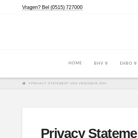
Vragen? Bel (0515) 727000
HOME
BHV
EHBO
HOME
PRIVACY STATEMENT VAN VRIESWIJK BHV
Privacy Stateme