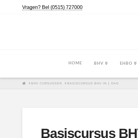
Vragen? Bel (0515) 727000
HOME
BHV
EHBO
HOME
BHV CURSUSSEN
BASISCURSUS BHV IN 1 DAG
Basiscursus BHV