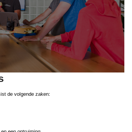
s
sist de volgende zaken:
 en een ontruiming