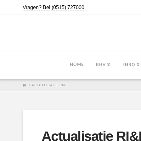
Vragen? Bel (0515) 727000
HOME
BHV
EHBO
HOME
ACTUALISATIE RI&E
Actualisatie RI