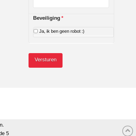
Beveiliging
*
Ja, ik ben geen robot :)
n.
de
5