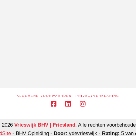
ALGEMENE VOORWAARDEN
PRIVACYVERKLARING
 2026
Vrieswijk BHV | Friesland
. Alle rechten voorbehoude
dSite
-
BHV Opleiding
-
Door:
ydevrieswijk
-
Rating:
5
van 